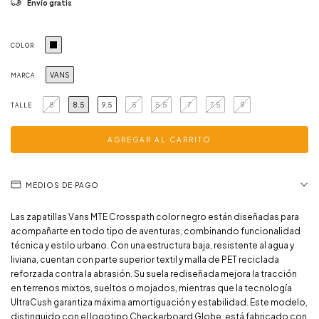
Envío gratis
COLOR
VANS
MARCA
8
8.5
9.5
5
5.5
7
7.5
9
TALLE
MEDIOS DE PAGO
Las zapatillas Vans MTE Crosspath color negro están diseñadas para
acompañarte en todo tipo de aventuras, combinando funcionalidad
técnica y estilo urbano. Con una estructura baja, resistente al agua y
liviana, cuentan con parte superior textil y malla de PET reciclada
reforzada contra la abrasión. Su suela rediseñada mejora la tracción
en terrenos mixtos, sueltos o mojados, mientras que la tecnología
UltraCush garantiza máxima amortiguación y estabilidad. Este modelo,
distinguido con el logotipo Checkerboard Globe, está fabricado con