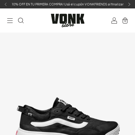
10% OFF EN TU PRIMERA COMPRA! Usá el cupón VONKFRIENDS al finalizar
0