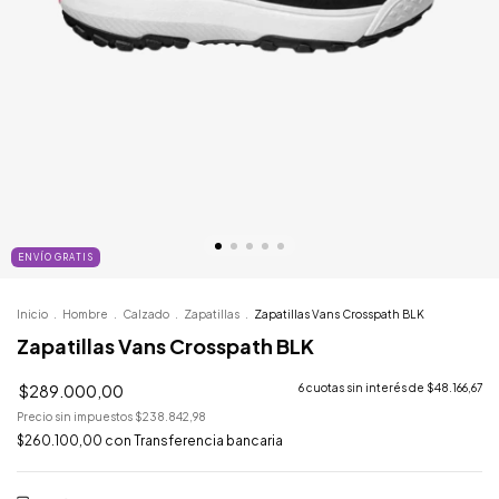
ENVÍO GRATIS
Inicio
.
Hombre
.
Calzado
.
Zapatillas
.
Zapatillas Vans Crosspath BLK
Zapatillas Vans Crosspath BLK
$289.000,00
6
cuotas sin interés de
$48.166,67
Precio sin impuestos
$238.842,98
$260.100,00
con
Transferencia bancaria