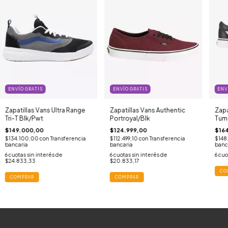
ENVÍO GRATIS
ENVÍO GRATIS
ENV
Zapatillas Vans Ultra Range
Zapatillas Vans Authentic
Zapa
Tri-T Blk/Pwt
Portroyal/Blk
Tum
$149.000,00
$124.999,00
$16
$134.100,00
con
Transferencia
$112.499,10
con
Transferencia
$148
bancaria
bancaria
banc
6
cuotas sin interés de
6
cuotas sin interés de
6
cuo
$24.833,33
$20.833,17
CO
COMPRAR
COMPRAR