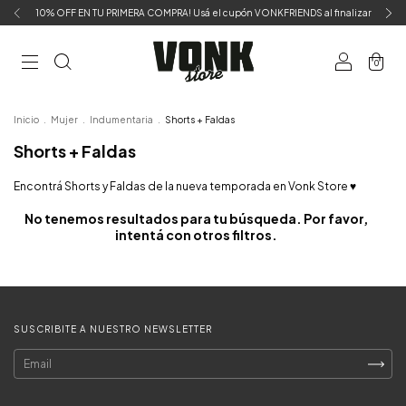
10% OFF EN TU PRIMERA COMPRA! Usá el cupón VONKFRIENDS al finalizar
0
Inicio
.
Mujer
.
Indumentaria
.
Shorts + Faldas
Shorts + Faldas
Encontrá Shorts y Faldas de la nueva temporada en Vonk Store ♥
No tenemos resultados para tu búsqueda. Por favor,
intentá con otros filtros.
SUSCRIBITE A NUESTRO NEWSLETTER