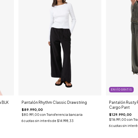
ENVÍO GRATIS
a BLK
Pantalón Rhythm Classic Drawstring
Pantalón Rusty 
Cargo Pant
$89.990,00
$129.990,00
$80.991,00
con
Transferencia bancaria
$116.991,00
con
Tr
6
cuotas sin interés de
$14.998,33
6
cuotas sin interé