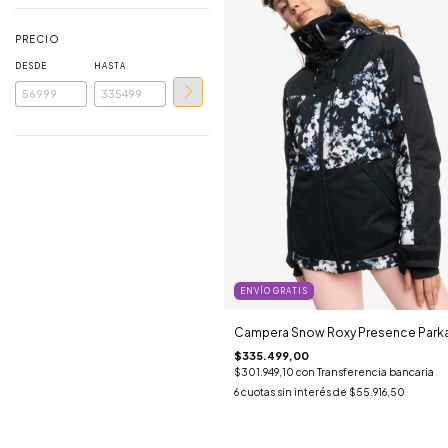
PRECIO
DESDE
HASTA
ENVÍO GRATIS
Campera Snow Roxy Presence Park
$335.499,00
$301.949,10
con
Transferencia bancaria
6
cuotas sin interés de
$55.916,50