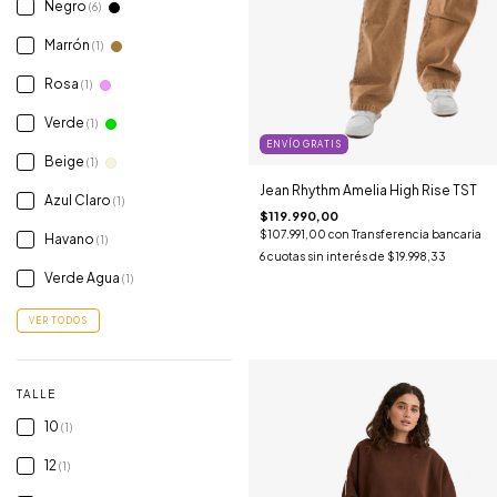
Negro
(6)
Marrón
(1)
Rosa
(1)
Verde
(1)
ENVÍO GRATIS
Beige
(1)
Jean Rhythm Amelia High Rise TST
Azul Claro
(1)
$119.990,00
$107.991,00
con
Transferencia bancaria
Havano
(1)
6
cuotas sin interés de
$19.998,33
Verde Agua
(1)
VER TODOS
TALLE
10
(1)
12
(1)