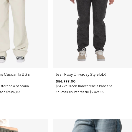
tis Cascarilla BGE
Jean Roxy On vacay Style BLK
$56.999,00
nsferencia bancaria
$51.299,10
con
Transferencia bancaria
s de
$9.499,83
6
cuotas sin interés de
$9.499,83