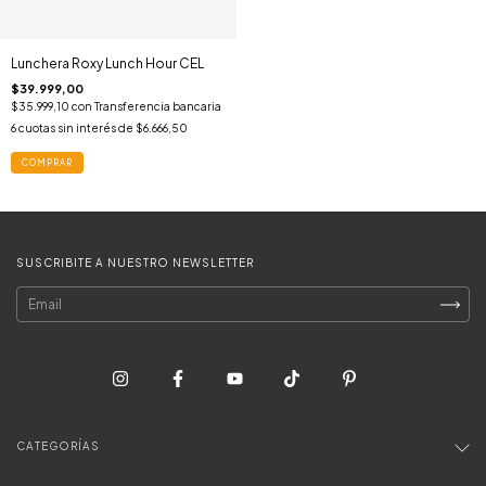
Lunchera Roxy Lunch Hour CEL
$39.999,00
$35.999,10
con
Transferencia bancaria
6
cuotas sin interés de
$6.666,50
COMPRAR
SUSCRIBITE A NUESTRO NEWSLETTER
CATEGORÍAS