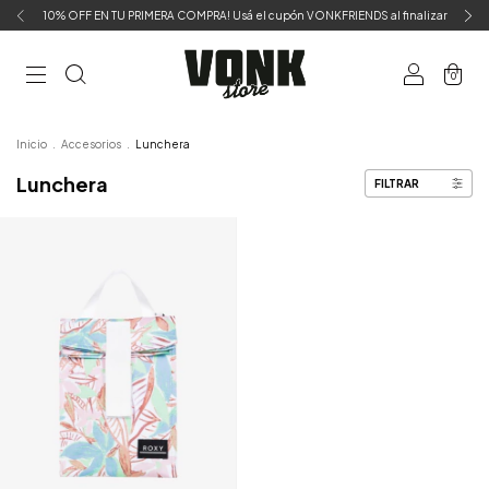
10% OFF EN TU PRIMERA COMPRA! Usá el cupón VONKFRIENDS al finalizar
0
Inicio
.
Accesorios
.
Lunchera
Lunchera
FILTRAR