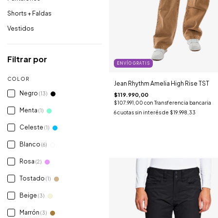
Shorts + Faldas
Vestidos
Filtrar por
ENVÍO GRATIS
COLOR
Jean Rhythm Amelia High Rise TST
Negro
(13)
$119.990,00
$107.991,00
con
Transferencia bancaria
Menta
(1)
6
cuotas sin interés de
$19.998,33
Celeste
(1)
Blanco
(6)
Rosa
(2)
Tostado
(1)
Beige
(3)
Marrón
(3)