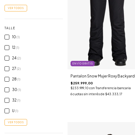
VER TODOS
TALLE
10
(1)
12
(1)
24
(2)
ENVÍO GRATIS
27
(2)
Pantalon Snow Mujer Roxy Backyard
28
(1)
$259.999,00
$233.999,10
con
Transferencia bancaria
30
(1)
6
cuotas sin interés de
$43.333,17
32
(1)
U
(1)
VER TODOS