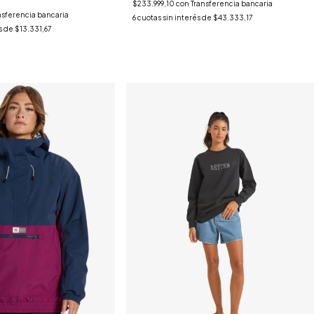
$233.999,10
con
Transferencia bancaria
nsferencia bancaria
6
cuotas sin interés de
$43.333,17
s de
$13.331,67