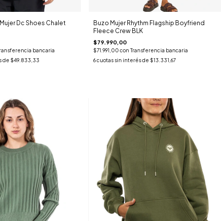
ujer Dc Shoes Chalet
Buzo Mujer Rhythm Flagship Boyfriend
Fleece Crew BLK
$79.990,00
ransferencia bancaria
$71.991,00
con
Transferencia bancaria
s de
$49.833,33
6
cuotas sin interés de
$13.331,67