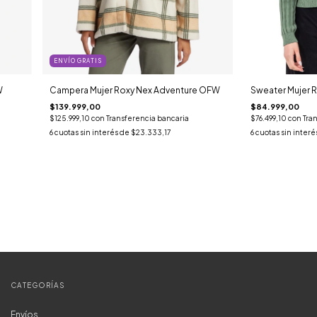
ENVÍO GRATIS
W
Campera Mujer Roxy Nex Adventure OFW
Sweater Mujer R
$139.999,00
$84.999,00
$125.999,10
con
Transferencia bancaria
$76.499,10
con
Tra
6
cuotas sin interés de
$23.333,17
6
cuotas sin interé
CATEGORÍAS
Envíos