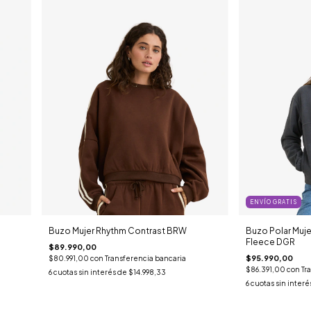
ENVÍO GRATIS
Buzo Mujer Rhythm Contrast BRW
Buzo Polar Muj
Fleece DGR
$89.990,00
$95.990,00
$80.991,00
con
Transferencia bancaria
$86.391,00
con
Tr
6
cuotas sin interés de
$14.998,33
6
cuotas sin interé