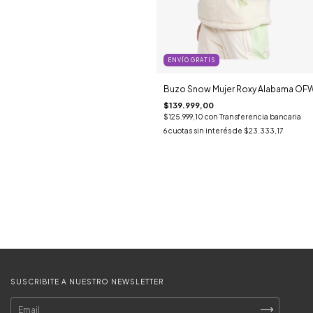
ENVÍO GRATIS
Buzo Snow Mujer Roxy Alabama OF
$139.999,00
$125.999,10
con
Transferencia bancaria
6
cuotas sin interés de
$23.333,17
SUSCRIBITE A NUESTRO NEWSLETTER