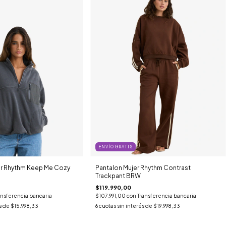
ENVÍO GRATIS
er Rhythm Keep Me Cozy
Pantalon Mujer Rhythm Contrast
Trackpant BRW
$119.990,00
ansferencia bancaria
$107.991,00
con
Transferencia bancaria
s de
$15.998,33
6
cuotas sin interés de
$19.998,33