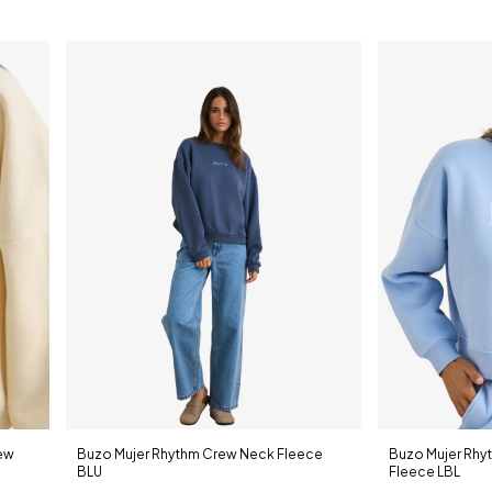
rew
Buzo Mujer Rhythm Crew Neck Fleece
Buzo Mujer Rhy
BLU
Fleece LBL