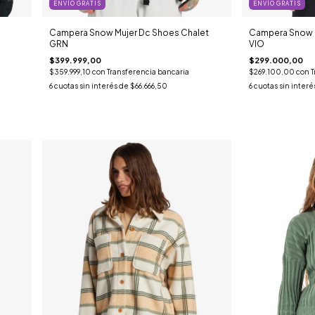
ENVÍO GRATIS
ENVÍO GRATIS
Campera Snow Mujer Dc Shoes Chalet
Campera Snow M
GRN
VIO
$399.999,00
$299.000,00
$359.999,10
con
Transferencia bancaria
$269.100,00
con
T
6
cuotas sin interés de
$66.666,50
6
cuotas sin interé