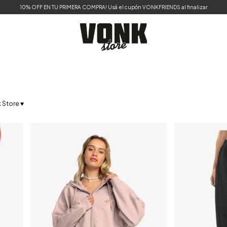
10% OFF EN TU PRIMERA COMPRA! Usá el cupón VONKFRIENDS al finalizar
 Store ♥