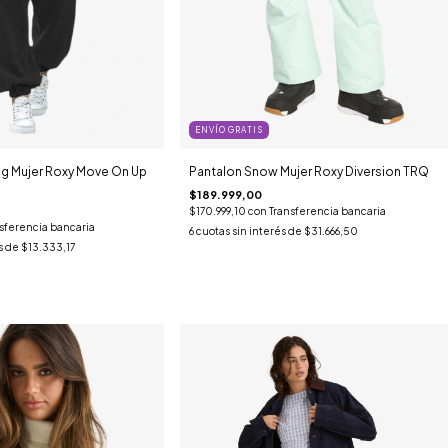
ENVÍO GRATIS
ng Mujer Roxy Move On Up
Pantalon Snow Mujer Roxy Diversion TRQ
$189.999,00
$170.999,10
con
Transferencia bancaria
sferencia bancaria
6
cuotas sin interés de
$31.666,50
s de
$13.333,17