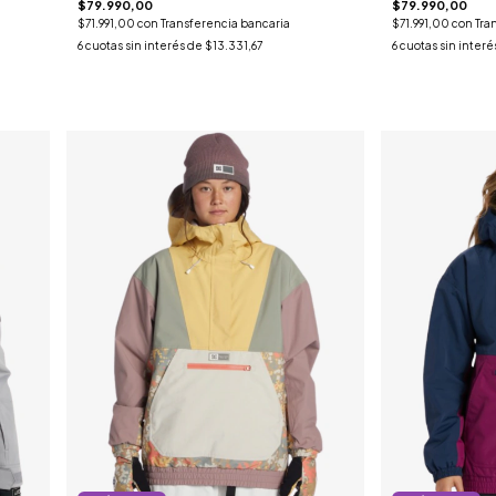
$79.990,00
$79.990,00
$71.991,00
con
Transferencia bancaria
$71.991,00
con
Tra
6
cuotas sin interés de
$13.331,67
6
cuotas sin interé