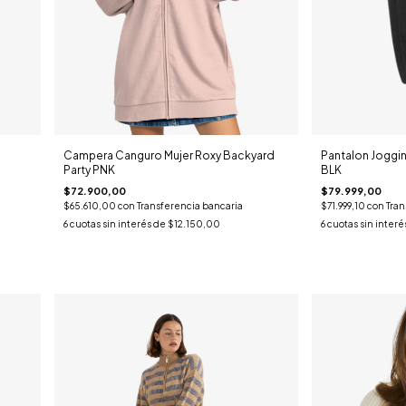
Campera Canguro Mujer Roxy Backyard
Pantalon Joggi
Party PNK
BLK
$72.900,00
$79.999,00
$65.610,00
con
Transferencia bancaria
$71.999,10
con
Tran
6
cuotas sin interés de
$12.150,00
6
cuotas sin interé