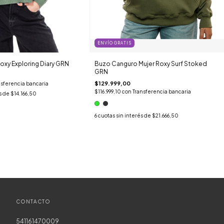
ENVÍO GRATIS
oxy Exploring Diary GRN
Buzo Canguro Mujer Roxy Surf Stoked
GRN
$129.999,00
nsferencia bancaria
$116.999,10
con
Transferencia bancaria
s de
$14.166,50
6
cuotas sin interés de
$21.666,50
CONTACTO
541161470009