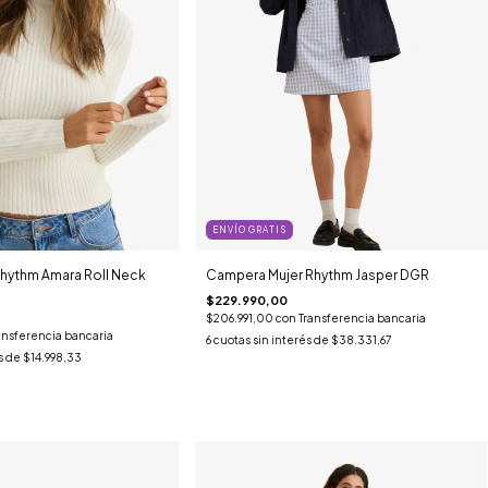
ENVÍO GRATIS
Rhythm Amara Roll Neck
Campera Mujer Rhythm Jasper DGR
$229.990,00
$206.991,00
con
Transferencia bancaria
ansferencia bancaria
6
cuotas sin interés de
$38.331,67
s de
$14.998,33