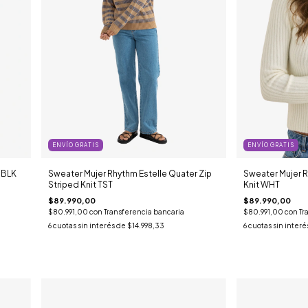
ENVÍO GRATIS
ENVÍO GRATIS
 BLK
Sweater Mujer Rhythm Estelle Quater Zip
Sweater Mujer 
Striped Knit TST
Knit WHT
$89.990,00
$89.990,00
$80.991,00
con
Transferencia bancaria
$80.991,00
con
Tr
6
cuotas sin interés de
$14.998,33
6
cuotas sin interé