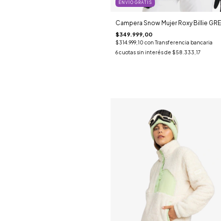
ENVÍO GRATIS
Campera Snow Mujer Roxy Billie GRE
$349.999,00
$314.999,10
con
Transferencia bancaria
6
cuotas sin interés de
$58.333,17