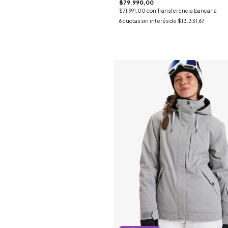
$79.990,00
$71.991,00
con
Transferencia bancaria
6
cuotas sin interés de
$13.331,67