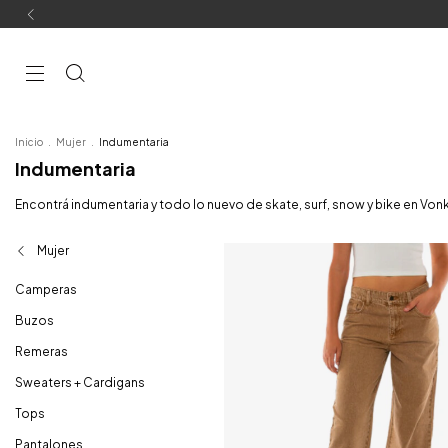
Inicio
.
Mujer
.
Indumentaria
Indumentaria
Encontrá indumentaria y todo lo nuevo de skate, surf, snow y bike en Vonk
Mujer
Camperas
Buzos
Remeras
Sweaters + Cardigans
Tops
Pantalones