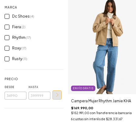
MARCA
Dc Shoes
(4)
Fiera
(2)
Rhythm
(17)
Roxy
(17)
Rusty
(11)
PRECIO
DESDE
HASTA
ENVÍO GRATIS
Campera Mujer Rhythm Jamie KHA
$169.990,00
$152.991,00
con
Transferencia bancaria
6
cuotas sin interés de
$28.331,67