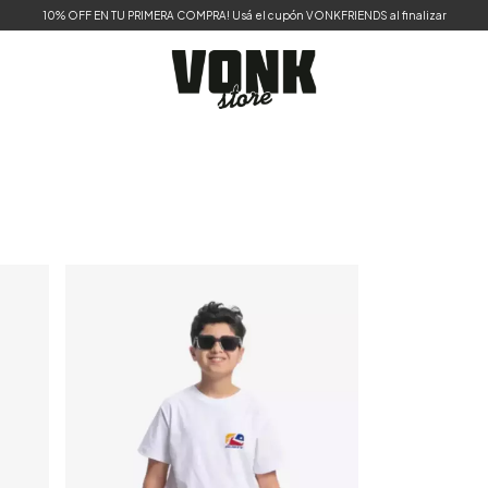
10% OFF EN TU PRIMERA COMPRA! Usá el cupón VONKFRIENDS al finalizar