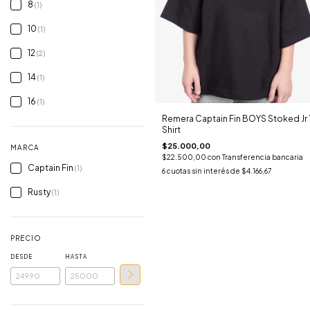
8
(1)
10
(1)
12
(2)
14
(1)
16
(1)
Remera Captain Fin BOYS Stoked Jr 
Shirt
$25.000,00
MARCA
$22.500,00
con
Transferencia bancaria
Captain Fin
(1)
6
cuotas sin interés de
$4.166,67
Rusty
(1)
PRECIO
DESDE
HASTA