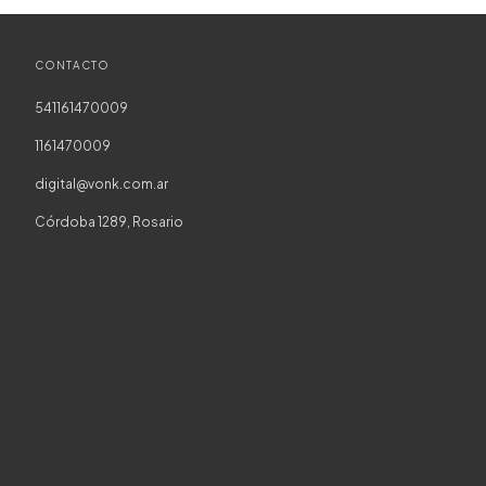
CONTACTO
541161470009
1161470009
digital@vonk.com.ar
Córdoba 1289, Rosario