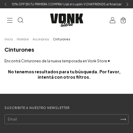
10% OFF EN TU PRIMERA COMPRA! Usá el cupón VONKFRIENDS al finalizar
0
Inicio
.
Hombre
.
Accesorios
.
Cinturones
Cinturones
Encontrá Cinturones de la nueva temporada en Vonk Store ♥
No tenemos resultados para tu búsqueda. Por favor,
intentá con otros filtros.
SUSCRIBITE A NUESTRO NEWSLETTER