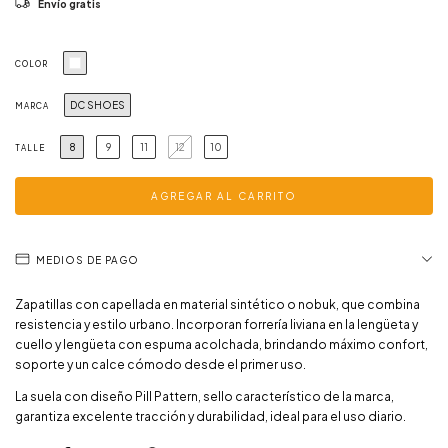
Envío gratis
COLOR
DC SHOES
MARCA
8
9
11
12
10
TALLE
MEDIOS DE PAGO
Zapatillas con capellada en material sintético o nobuk, que combina
resistencia y estilo urbano. Incorporan forrería liviana en la lengüeta y
cuello y lengüeta con espuma acolchada, brindando máximo confort,
soporte y un calce cómodo desde el primer uso.
La suela con diseño Pill Pattern, sello característico de la marca,
garantiza excelente tracción y durabilidad, ideal para el uso diario.