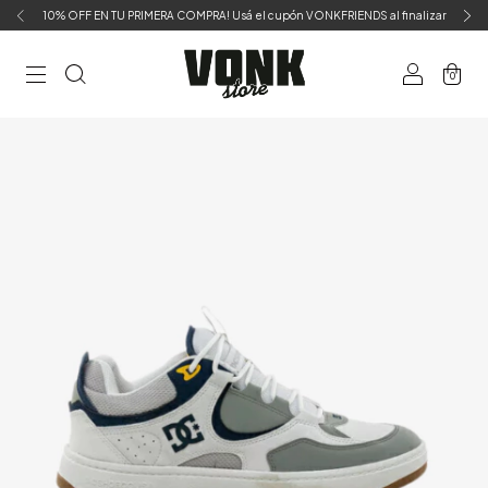
10% OFF EN TU PRIMERA COMPRA! Usá el cupón VONKFRIENDS al finalizar
0