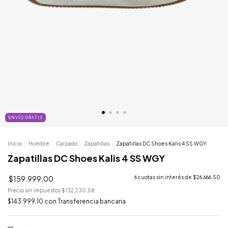
ENVÍO GRATIS
Inicio
.
Hombre
.
Calzado
.
Zapatillas
.
Zapatillas DC Shoes Kalis 4 SS WGY
Zapatillas DC Shoes Kalis 4 SS WGY
$159.999,00
6
cuotas sin interés de
$26.666,50
Precio sin impuestos
$132.230,58
$143.999,10
con
Transferencia bancaria