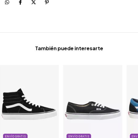
También puede interesarte
ENVÍO GRATIS
ENVÍO GRATIS
ENV