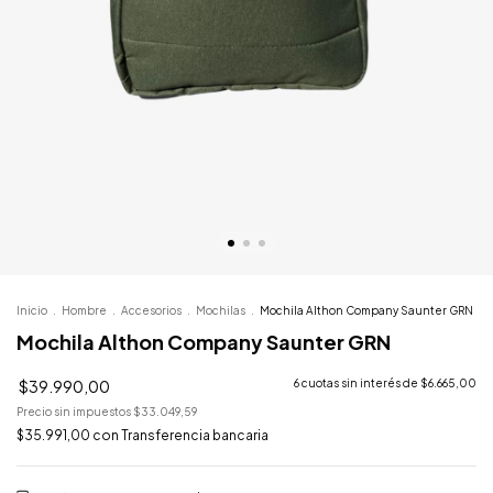
Inicio
.
Hombre
.
Accesorios
.
Mochilas
.
Mochila Althon Company Saunter GRN
Mochila Althon Company Saunter GRN
$39.990,00
6
cuotas sin interés de
$6.665,00
Precio sin impuestos
$33.049,59
$35.991,00
con
Transferencia bancaria