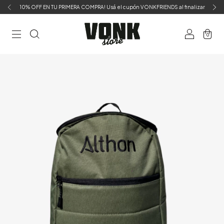
10% OFF EN TU PRIMERA COMPRA! Usá el cupón VONKFRIENDS al finalizar
0