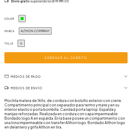
Envío gratis
superando los
$119.999,00
COLOR
ALTHON COMPANY
MARCA
U
TALLE
MEDIOS DE PAGO
MEDIOS DE ENVÍO
Mochila matera de 16lts, de cordura con bolsillo exterior con cierre.
Compartimento principal con separador para termo y mate y en su
interior elastico porta bombilla. Cavidad porta laptop. Espalda y
manijas reforzadas. Realizada en cordura con capa impermeable.
Bordado logo A en espalda. En la base posee un compartimento con
una lona impermeable con transfer Althon logo. Bordado Althon logo
en delantero y grifa Althon en tira.